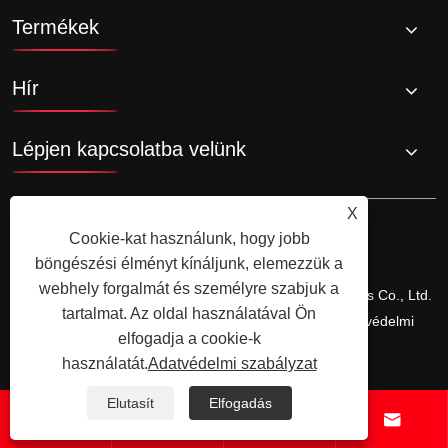
Termékek
Hír
Lépjen kapcsolatba velünk
X
Cookie-kat használunk, hogy jobb
böngészési élményt kínáljunk, elemezzük a
webhely forgalmát és személyre szabjuk a
Copyright © 2025yuyao Hansheng Electricals Appliances Co., Ltd.
tartalmat. Az oldal használatával Ön
Minden jog fenntartva.
Links
Sitemap
RSS
XML
Adatvédelmi
elfogadja a cookie-k
szabályzat
használatát.
Adatvédelmi szabályzat
Elutasít
Elfogadás



