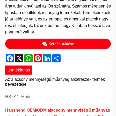
árat tudunk nyújtani az Ön számára. Számos méretben és
típusban előállítunk műanyag termékeket. Termékeinknek
jó ár -előnye van, és az európai és amerikai piacok nagy
részét lefedjük. Bízunk benne, hogy Kínában hosszú távú
partnerré válhat.
Kérdés küldése
Facebook
X
WhatsApp
Pinterest
LinkedIn
Share
termékleírás
Az alacsony mennyiségű műanyag alkatrészek termék
bevezetése
HS-011. Modell
Hansheng OEM/ODM alacsony mennyiségű műanyag