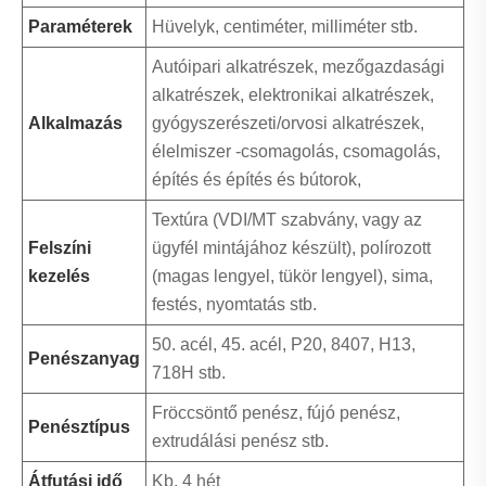
Paraméterek
Hüvelyk, centiméter, milliméter stb.
Autóipari alkatrészek, mezőgazdasági
alkatrészek, elektronikai alkatrészek,
Alkalmazás
gyógyszerészeti/orvosi alkatrészek,
élelmiszer -csomagolás, csomagolás,
építés és építés és bútorok,
Textúra (VDI/MT szabvány, vagy az
Felszíni
ügyfél mintájához készült), polírozott
kezelés
(magas lengyel, tükör lengyel), sima,
festés, nyomtatás stb.
50. acél, 45. acél, P20, 8407, H13,
Penészanyag
718H stb.
Fröccsöntő penész, fújó penész,
Penésztípus
extrudálási penész stb.
Átfutási idő
Kb. 4 hét