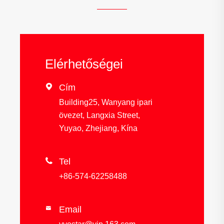
Elérhetőségei

Cím
Building25, Wanyang ipari
övezet, Langxia Street,
Yuyao, Zhejiang, Kína

Tel
+86-574-62258488
Email
