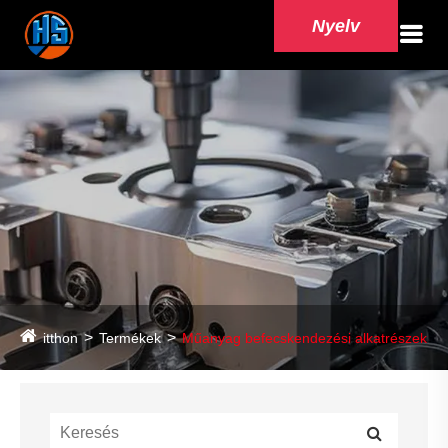
Nyelv
itthon
Termékek
Műanyag befecskendezési alkatrészek