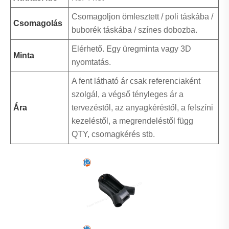
Csomagoljon ömlesztett / poli táskába /
Csomagolás
buborék táskába / színes dobozba.
Elérhető. Egy üregminta vagy 3D
Minta
nyomtatás.
A fent látható ár csak referenciaként
szolgál, a végső tényleges ár a
Ára
tervezéstől, az anyagkéréstől, a felszíni
kezeléstől, a megrendeléstől függ
QTY, csomagkérés stb.