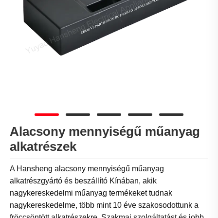
Alacsony mennyiségű műanyag
alkatrészek
A Hansheng alacsony mennyiségű műanyag
alkatrészgyártó és beszállító Kínában, akik
nagykereskedelmi műanyag termékeket tudnak
nagykereskedelme, több mint 10 éve szakosodottunk a
fröccsöntött alkatrészekre. Szakmai szolgáltatást és jobb