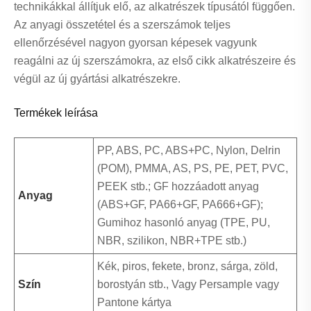
technikákkal állítjuk elő, az alkatrészek típusától függően.
Az anyagi összetétel és a szerszámok teljes
ellenőrzésével nagyon gyorsan képesek vagyunk
reagálni az új szerszámokra, az első cikk alkatrészeire és
végül az új gyártási alkatrészekre.
Termékek leírása
PP, ABS, PC, ABS+PC, Nylon, Delrin
(POM), PMMA, AS, PS, PE, PET, PVC,
PEEK stb.; GF hozzáadott anyag
Anyag
(ABS+GF, PA66+GF, PA666+GF);
Gumihoz hasonló anyag (TPE, PU, ​​
NBR, szilikon, NBR+TPE stb.)
Kék, piros, fekete, bronz, sárga, zöld,
Szín
borostyán stb., Vagy Persample vagy
Pantone kártya