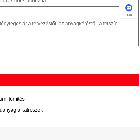
ába / színes dobozba.
E-Mail
tényleges ár a tervezéstől, az anyagkéréstől, a felszíni
umi tömítés
űanyag alkatrészek