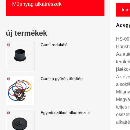
Műanyag alkatrészek
ter
Az eg
új termékek
HS-09
Gumi redukáló
Hanshe
Az aut
terüle
játéko
Az éve
Gumi o gyűrűs tömítés
a sokf
Műanya
Megvan
teljes
Egyedi szilikon alkatrészek
összet
alkatré