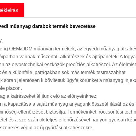
mékleírás
yedi műanyag darabok termék bevezetése
7.
ng OEM/ODM műanyag termékek, az egyedi műanyag alkatrésze
óiparban vannak műszerfal -alkatrészek és ajtópanelek. A fogya
ten az orvostechnikai eszközök precíziós alkatrészei. Az élelmis
k és a különféle iparágakban sok más termék testreszabhat.
k során jelentősen kibővítettük ügyfélkörünket a műanyag injekc
éle piacon.
g alkatrészeket állítunk elő az előnyeinkhez:
 a kapacitása a saját műanyag anyagunk összeállításához és a
 minőség-ellenőrzését biztosítja. Termékeinket fröccsöntési techn
étel és a szerszámok teljes ellenőrzésével nagyon gyorsan kép
szeire és végül az új gyártási alkatrészekre.