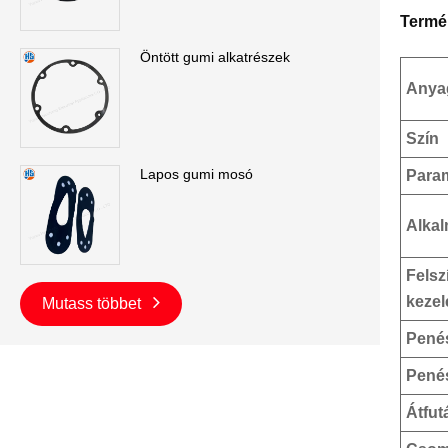
Termék
Öntött gumi alkatrészek
Anya
Szín
Lapos gumi mosó
Para
Alka
Felsz
kezel
Mutass többet
Pené
Pené
Átfut