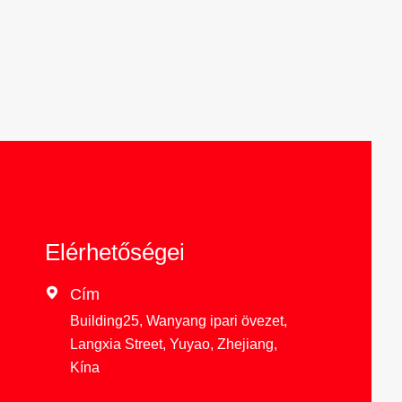
Elérhetőségei

Cím
Building25, Wanyang ipari övezet,
Langxia Street, Yuyao, Zhejiang,
Kína