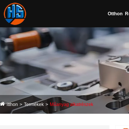
Otthon
R
itthon
Termékek
Műanyag alkatrészek