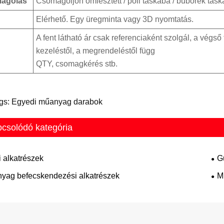
agolás
Csomagoljon ömlesztett / poli táskába / buborék tásk
Elérhető. Egy üregminta vagy 3D nyomtatás.
A fent látható ár csak referenciaként szolgál, a végső 
kezeléstől, a megrendeléstől függ
QTY, csomagkérés stb.
gs: Egyedi műanyag darabok
csolódó kategória
 alkatrészek
G
yag befecskendezési alkatrészek
M