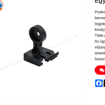
Egy
Profes
benne
legjob
kínálj
Több 
Az ügy
műanya
amerik
hosszú
F