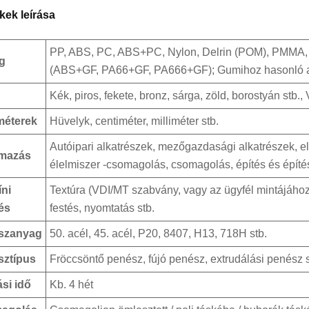
ek leírása
PP, ABS, PC, ABS+PC, Nylon, Delrin (POM), PMMA, 
g
(ABS+GF, PA66+GF, PA666+GF); Gumihoz hasonló an
Kék, piros, fekete, bronz, sárga, zöld, borostyán stb
méterek
Hüvelyk, centiméter, milliméter stb.
Autóipari alkatrészek, mezőgazdasági alkatrészek, el
lmazás
élelmiszer -csomagolás, csomagolás, építés és építé
íni
Textúra (VDI/MT szabvány, vagy az ügyfél mintájához k
és
festés, nyomtatás stb.
szanyag
50. acél, 45. acél, P20, 8407, H13, 718H stb.
sztípus
Fröccsöntő penész, fújó penész, extrudálási penész s
ási idő
Kb. 4 hét