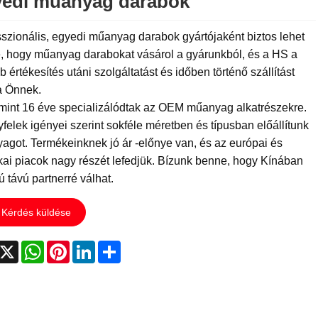
edi műanyag darabok
szionális, egyedi műanyag darabok gyártójaként biztos lehet
, hogy műanyag darabokat vásárol a gyárunkból, és a HS a
b értékesítés utáni szolgáltatást és időben történő szállítást
a Önnek.
mint 16 éve specializálódtak az OEM műanyag alkatrészekre.
felek igényei szerint sokféle méretben és típusban előállítunk
got. Termékeinknek jó ár -előnye van, és az európai és
ai piacok nagy részét lefedjük. Bízunk benne, hogy Kínában
 távú partnerré válhat.
Kérdés küldése
acebook
X
WhatsApp
Pinterest
LinkedIn
Share