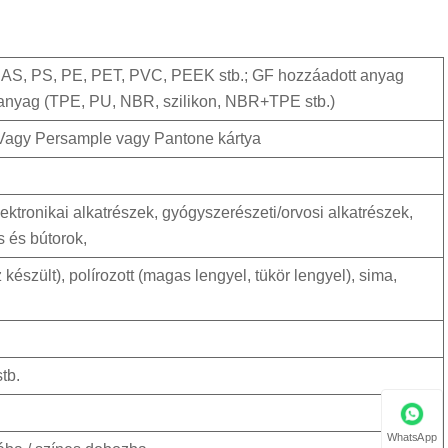
AS, PS, PE, PET, PVC, PEEK stb.; GF hozzáadott anyag
yag (TPE, PU, NBR, szilikon, NBR+TPE stb.)
., Vagy Persample vagy Pantone kártya
ektronikai alkatrészek, gyógyszerészeti/orvosi alkatrészek,
s és bútorok,
észült), polírozott (magas lengyel, tükör lengyel), sima,
tb.
WhatsApp