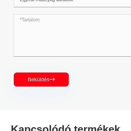
Beküldés

Kapcsolódó termékek