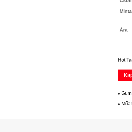
Csom
Minta
Ára
Hot Ta
Kap
Gumi
Műan