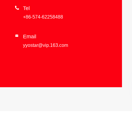

Tel
+86-574-62258488
Email

yyostar@vip.163.com