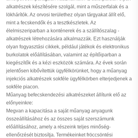
alkatrészek készítésére szolgál, mint a műszerfalak és a
lökhárítók. Az orvosi területhez olyan tárgyakat állít elő,
mint a fecskendők és a tesztkészletek. Az
élelmiszeriparban a konténerek és a szállítószalag -
alkatrészek létrehozására alkalmazzák. Ezt használják
olyan fogyasztási cikkek, például játékok és elektronikus
burkolatok előállításában, valamint az építőiparban a
kiegészítők és a kézi eszközök számára. Az évek során
jelentősen kibővítettük ügyfélkörünket, hogy a műanyag
injekciós alkatrészek sokféle ügyfélkörben elterjedjenek a
sokféle piacon.
Műanyag befecskendezési alkatrészeket állítunk elő az
előnyeinkre:
Megvan a kapacitása a saját műanyag anyagunk
összeállításához és az összes saját szerszámunk
előállításához, amely a részeink teljes minőség-
ellenőrzését biztosítja. Termékeinket fröccsöntési