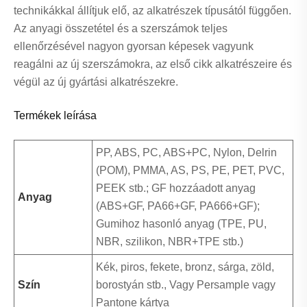
technikákkal állítjuk elő, az alkatrészek típusától függően.
Az anyagi összetétel és a szerszámok teljes
ellenőrzésével nagyon gyorsan képesek vagyunk
reagálni az új szerszámokra, az első cikk alkatrészeire és
végül az új gyártási alkatrészekre.
Termékek leírása
PP, ABS, PC, ABS+PC, Nylon, Delrin
(POM), PMMA, AS, PS, PE, PET, PVC,
PEEK stb.; GF hozzáadott anyag
Anyag
(ABS+GF, PA66+GF, PA666+GF);
Gumihoz hasonló anyag (TPE, PU, ​​
NBR, szilikon, NBR+TPE stb.)
Kék, piros, fekete, bronz, sárga, zöld,
Szín
borostyán stb., Vagy Persample vagy
Pantone kártya