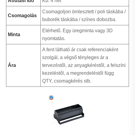
Átfutási idő
Kb. 4 hét
Csomagoljon ömlesztett / poli táskába /
Csomagolás
buborék táskába / színes dobozba.
Elérhető. Egy üregminta vagy 3D
Minta
nyomtatás.
A fent látható ár csak referenciaként
szolgál, a végső tényleges ár a
Ára
tervezéstől, az anyagkéréstől, a felszíni
kezeléstől, a megrendeléstől függ
QTY, csomagkérés stb.