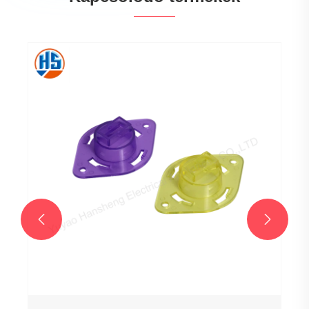
Műanyag prototípus
Mutass többet >>

