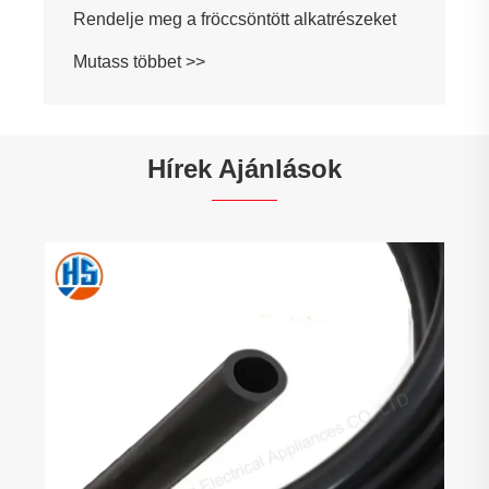
Hírek Ajánlások
Hogyan válasszunk polikarbonát és ABS
között műanyag házhoz?
Mutass többet >>