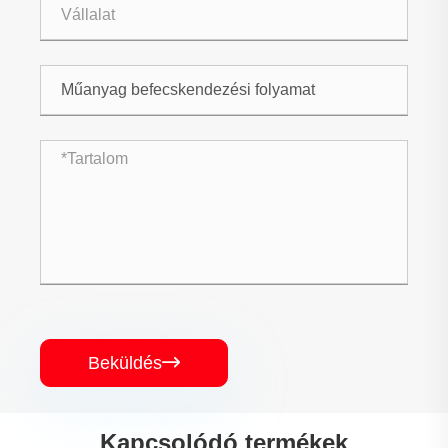
Beküldés

Kapcsolódó termékek