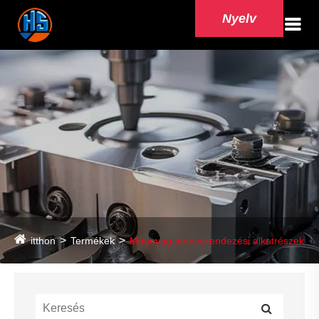
Nyelv
itthon
Termékek
Műanyag befecskendezési alkatrészek