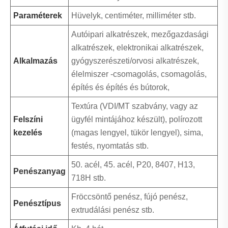
Paraméterek
Hüvelyk, centiméter, milliméter stb.
Autóipari alkatrészek, mezőgazdasági
alkatrészek, elektronikai alkatrészek,
Alkalmazás
gyógyszerészeti/orvosi alkatrészek,
élelmiszer -csomagolás, csomagolás,
építés és építés és bútorok,
Textúra (VDI/MT szabvány, vagy az
Felszíni
ügyfél mintájához készült), polírozott
kezelés
(magas lengyel, tükör lengyel), sima,
festés, nyomtatás stb.
50. acél, 45. acél, P20, 8407, H13,
Penészanyag
718H stb.
Fröccsöntő penész, fújó penész,
Penésztípus
extrudálási penész stb.