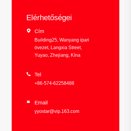
Elérhetőségei

Cím
Building25, Wanyang ipari
övezet, Langxia Street,
Yuyao, Zhejiang, Kína

Tel
+86-574-62258488
Email

yyostar@vip.163.com