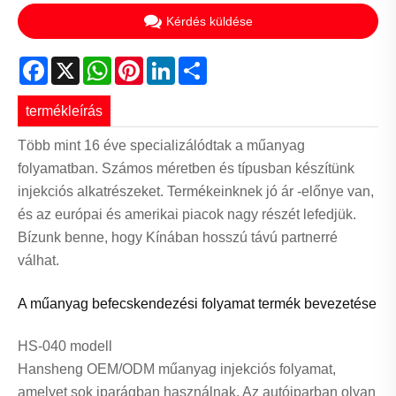
Kérdés küldése
Facebook
X
WhatsApp
Pinterest
LinkedIn
Share
termékleírás
Több mint 16 éve specializálódtak a műanyag
folyamatban. Számos méretben és típusban készítünk
injekciós alkatrészeket. Termékeinknek jó ár -előnye van,
és az európai és amerikai piacok nagy részét lefedjük.
Bízunk benne, hogy Kínában hosszú távú partnerré
válhat.
A műanyag befecskendezési folyamat termék bevezetése
HS-040 modell
Hansheng OEM/ODM műanyag injekciós folyamat,
amelyet sok iparágban használnak. Az autóiparban olyan